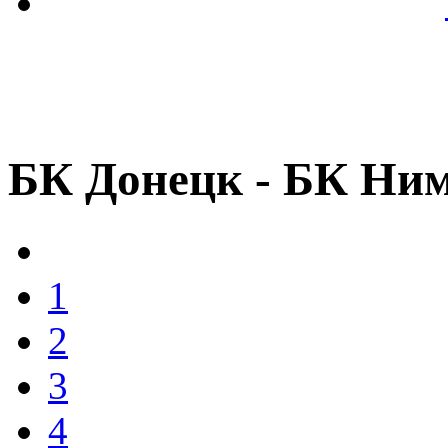
БК Донецк - БК Ним
1
2
3
4