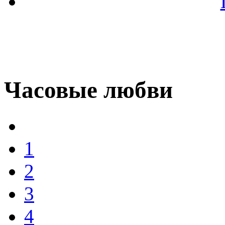
Часовые любви
1
2
3
4