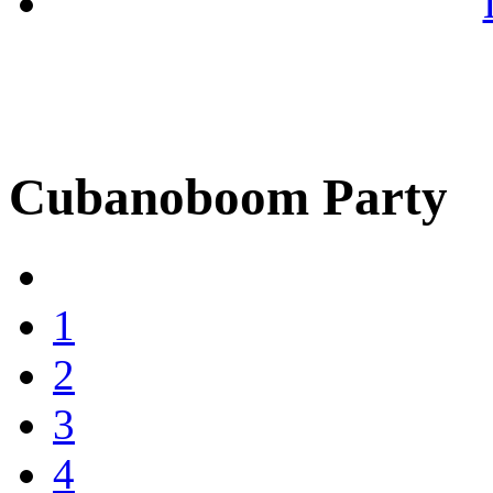
Cubanoboom Party
1
2
3
4