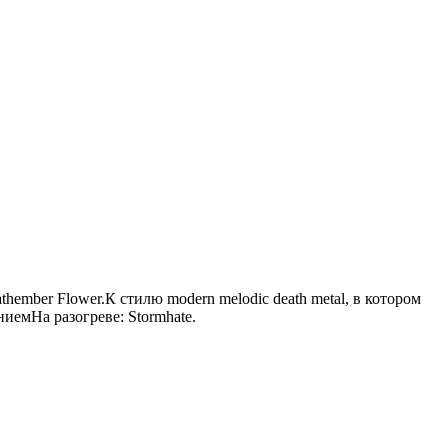
hember Flower.К стилю modern melodic deаth metal, в котором
иемНа разогреве: Stormhate.