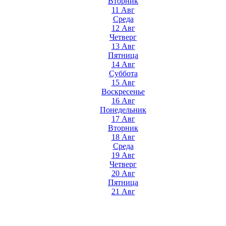
Вторник
11 Авг
Среда
12 Авг
Четверг
13 Авг
Пятница
14 Авг
Суббота
15 Авг
Воскресенье
16 Авг
Понедельник
17 Авг
Вторник
18 Авг
Среда
19 Авг
Четверг
20 Авг
Пятница
21 Авг