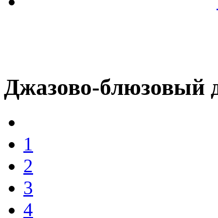
Джазово-блюзовый 
1
2
3
4