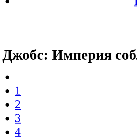
Джобс: Империя соб
1
2
3
4