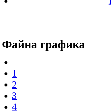
Файна графика
1
2
3
4