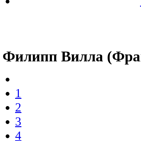
Филипп Вилла (Фра
1
2
3
4