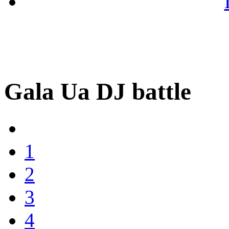
Gala Uа DJ battle
1
2
3
4