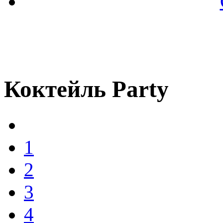
Коктейль Party
1
2
3
4