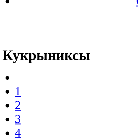
Кукрыниксы
1
2
3
4