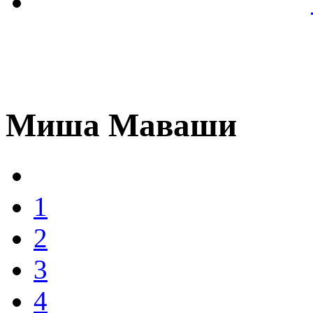
Миша Маваши
1
2
3
4