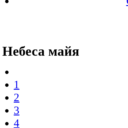
Небеса майя
1
2
3
4