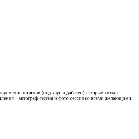
еменных треков (под хаус и дабстеп);- старые хиты;-
упления – автограф-сессия и фото-сессия со всеми желающими.