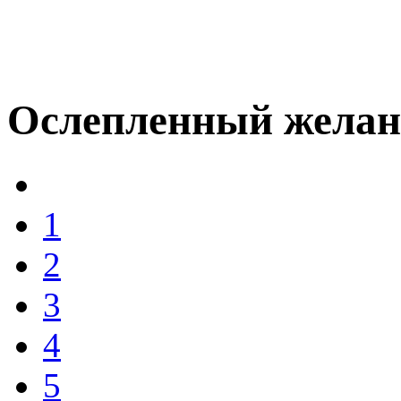
Ослепленный жела
1
2
3
4
5