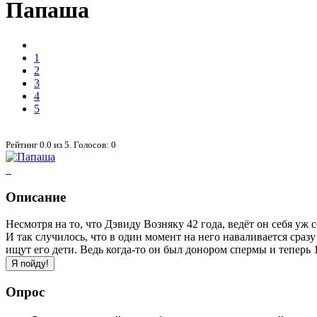
Папаша
1
2
3
4
5
Рейтинг
0.0
из
5
. Голосов:
0
Описание
Несмотря на то, что Дэвиду Возняку 42 года, ведёт он себя уж 
И так случилось, что в один момент на него наваливается сраз
ищут его дети. Ведь когда-то он был донором спермы и теперь 1
Опрос