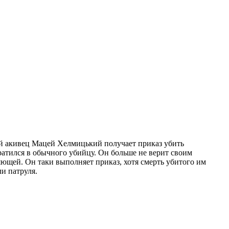
дой акивец Мацей Хелмицький получает приказ убить
ратился в обычного убийцу. Он больше не верит своим
яющей. Он таки выполняет приказ, хотя смерть убитого им
и патруля.