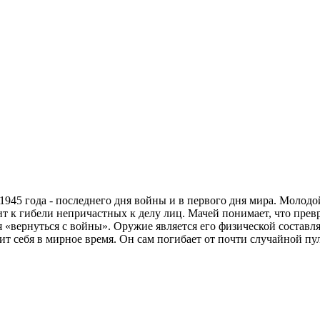
 1945 года - последнего дня войны и в первого дня мира. Моло
т к гибели непричастных к делу лиц. Мачей понимает, что прев
ся «вернуться с войны». Оружие является его физической составл
 себя в мирное время. Он сам погибает от почти случайной пул