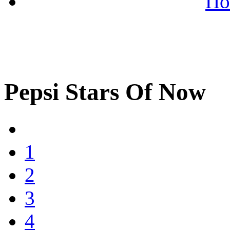
По
Pepsi Stars Of Now
1
2
3
4