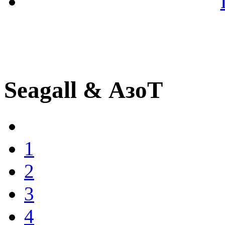
Seagall & АзоТ
1
2
3
4