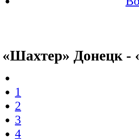
Во
«Шахтер» Донецк -
1
2
3
4