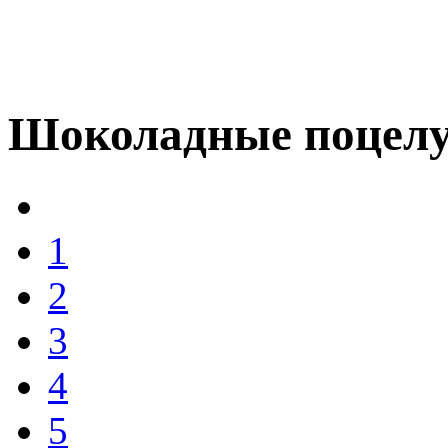
Шоколадные поцел
1
2
3
4
5