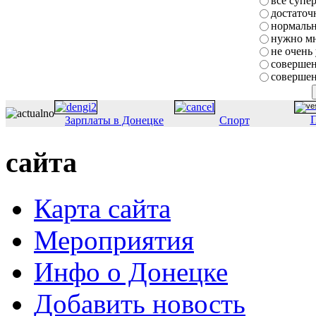
все супе
достаточ
нормаль
нужно мн
не очень
совершен
совершен
П
Зарплаты в Донецке
Спорт
сайта
Карта сайта
Мероприятия
Инфо о Донецке
Добавить новость