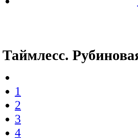
Таймлесс. Рубинова
1
2
3
4