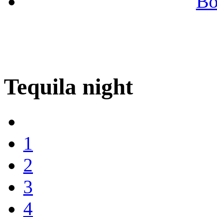
Во
Tequila night
1
2
3
4