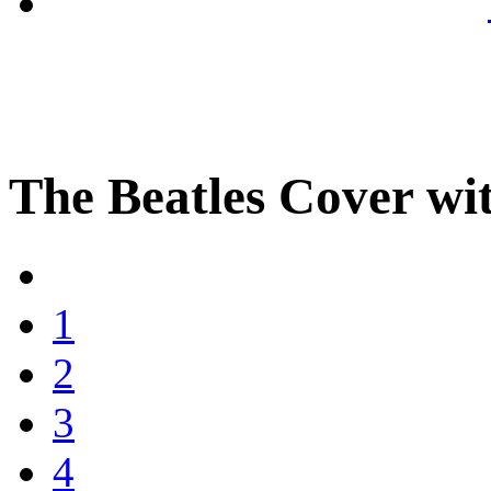
The Beatles Cover wit
1
2
3
4