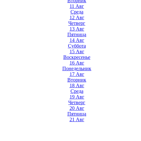
Вторник
11 Авг
Среда
12 Авг
Четверг
13 Авг
Пятница
14 Авг
Суббота
15 Авг
Воскресенье
16 Авг
Понедельник
17 Авг
Вторник
18 Авг
Среда
19 Авг
Четверг
20 Авг
Пятница
21 Авг