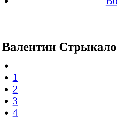
Во
Валентин Стрыкало
1
2
3
4