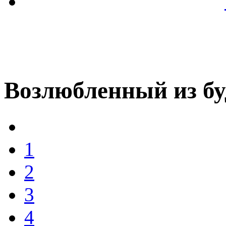
Возлюбленный из б
1
2
3
4