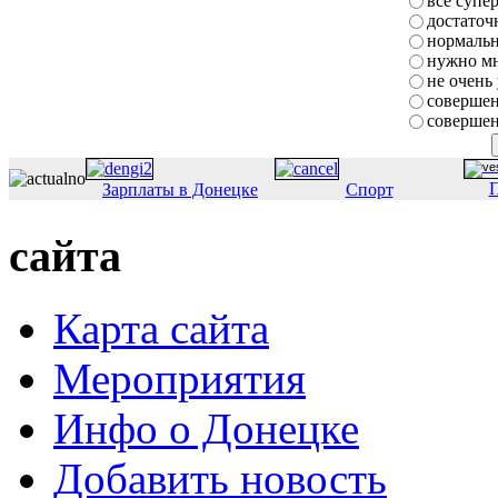
все супе
достаточ
нормаль
нужно мн
не очень
совершен
совершен
П
Зарплаты в Донецке
Спорт
сайта
Карта сайта
Мероприятия
Инфо о Донецке
Добавить новость