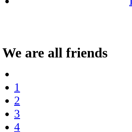
We are all friends
1
2
3
4