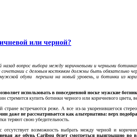
ричневой или черной?
ий назад вопрос выбора между коричневыми и черными ботинкам
в сочетании с деловым костюмом должны быть обязательно че
 мужской обуви перешла на новый уровень, и ботинки из кор
зволяет использовать в повседневной носке мужские ботинк
ин стремится купить ботинки черного или коричневого цвета, 
 стране встречаются реже. А все из-за укоренившегося стере
ин даже не рассматривается как альтернатива: верх подобрат
атки теряют свою убедительность.
ас отсутствует возможность выбрать между черной и коричнев
невая же обувь Caribou будет смотреться выигрышно во в