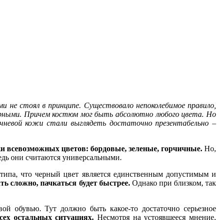
и не стоял в принципе. Существовало непоколебимое правило,
рными. Причем костюм мог быть абсолютно любого цвета. Но
ичневой кожи стали выглядеть достаточно презентабельно –
и всевозможных цветов: бордовые, зеленые, горчичные.
Но,
ведь они считаются универсальными.
отипа, что черный цвет является единственным допустимым и
ь сложно, пачкаться будет быстрее.
Однако при близком, так
ой обувью. Тут должно быть какое-то достаточно серьезное
сех остальных ситуациях.
Несмотря на устоявшееся мнение,