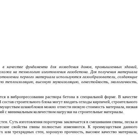
в качестве фундамента для возведения домов, промышленных зданий,
охожа на технологию изготовления газобетона. Для получения материала
зготовлении первого материала используются газообразователи, создающие
 теплоизоляцию, высокую звукоизоляцию, огнестойкость, экологичность,
тся в вибропрессовании раствора бетона в специальной форме. В качестве
 В состав строительного блока могут входить отходы кирпичей, строительного
реимуществам шлакоблоков можно отнести низкую стоимость материала, низкая
ий с минимальным количеством нагрузки на строительные материалы.
ен. Суть изготовления поротерма заключается в смешивании глины, песка и
еские свойства глины полностью изменяются. К преимуществам данного
 или трехрядных стен, хорошую прочность, высокое качество материала,