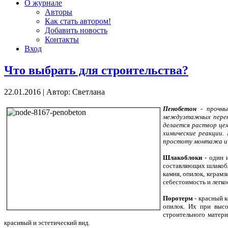
О журнале
Авторы
Как стать автором!
Добавить новость
Контакты
Вход
Что выбрать для строительства?
22.01.2016
|
Автор: Светлана
Пенобетон
- прочны
междуэтажных перекр
делается раствор цем
химические реакции.
простоту монтажа и 
Шлакоблоки
- один и
составляющих шлакобло
камня, опилок, керамз
себестоимость и легк
Поротерм
- красный к
опилок. Их при высо
строительного матер
красивый и эстетический вид.