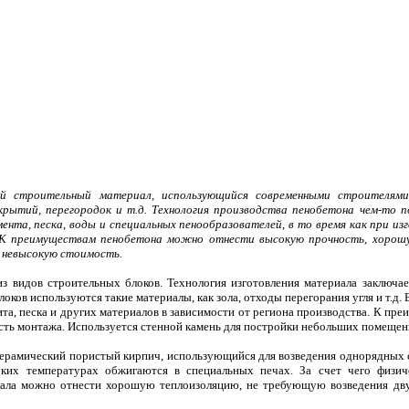
й строительный материал, использующийся современными строителями 
ытий, перегородок и т.д. Технология производства пенобетона чем-то п
ента, песка, воды и специальных пенообразователей, в то время как при и
 К преимуществам пенобетона можно отнести высокую прочность, хорошую
невысокую стоимость.
з видов строительных блоков. Технология изготовления материала заключае
ков используются такие материалы, как зола, отходы перегорания угля и т.д.
ита, песка и других материалов в зависимости от региона производства. К п
ость монтажа. Используется стенной камень для постройки небольших помещен
ерамический пористый кирпич, использующийся для возведения однорядных ст
ких температурах обжигаются в специальных печах. За счет чего физич
иала можно отнести хорошую теплоизоляцию, не требующую возведения двух