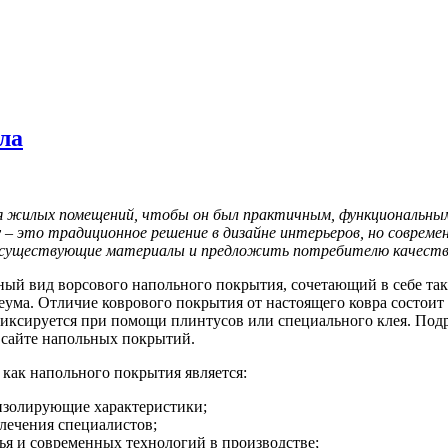
ла
я жилых помещений, чтобы он был практичным, функциональным,
 – это традиционное решение в дизайне интерьеров, но соврем
существующие материалы и предложить потребителю качестве
ный вид ворсового напольного покрытия, сочетающий в себе так
ма. Отличие коврового покрытия от настоящего ковра состоит в 
 фиксируется при помощи плинтусов или специального клея. По
а сайте напольных покрытий.
как напольного покрытия является:
изолирующие характеристики;
лечения специалистов;
ья и современных технологий в производстве;