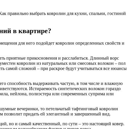
Как правильно выбрать ковролин для кухни, спальни, гостиной
ний в квартире?
помещения для него подойдет ковролин определенных свойств и
ть приятные прикосновения и расслабиться. Длинный ворс
 уместен ковролин из натуральных или смесовых волокон – пол
ть самой сложной – при раскрое будут учитываться все нюансы
 его способность выдерживать частую, в том числе и влажную
приветствуются. Истираемость синтетических волокон гораздо
рила, нейлона, полиэстера или современных суприма или
е шумные вечеринки, то петельчатый тафтинговый ковролин
ом позволит придать ей элегантный и завершенный вид.
й, но и самый качественный, по сути – это настоящий ковер.
онечным разнообразием фактур и типов ворса.