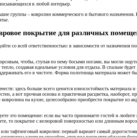
вписывающихся в любой интерьер.
ьшие группы – ковролин коммерческого и бытового назначения. 
атье.
вровое покрытие для различных помеще
дойти со всей ответственностью: в зависимости от назначения 
рсовым, чтобы, ступая по нему босыми ногами, вы могли ощути
тепло, создавая идеальные условия для отдыха. В спальне будет
оддерживать его в чистоте. Форма полотнища материала может бы
еств: здесь больше всего ценится износостойкость материала и
стен, а вот прочная основа и практичная расцветка, наоборот, 
 ковролина на кухне, целесообразно приобрести покрытие из ак
ьзуете это помещение: если вы часто принимаете гостей и любит
аете, то покрытие с велюровой поверхностью или длинным ворс
или тафтинговый ковролин: первый вариант самый дорогостоящи
акреплена клеевым способом, этот вид покрытия обладает беск