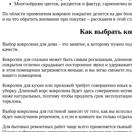
Многообразие цветов, расцветок и фактур, гармонично 
По области применения ковровое покрытие делится на две бол
и на что обратить внимание при покупке – расскажем в этой ст
Как выбрать ко
Выбор ковролина для дома – это занятие, к которому нужно по
качеств.
Ковролин для спальни может быть самым роскошным, длинново
покрытия отлично скрадывает посторонние звуки и удерживает 
в этом помещении загрязняется меньше, и вы легко сможете п
вашего помещения.
Ковролин для кухни или прихожей требует совершенно иных кач
уборку. Длинный ворс ковролина будет здесь совершенно неуме
ниже натуральных, поэтому чтобы продлить срок эксплуатации
терклона.
Выбор ковролина для гостиной зависит от того, как вы испол
будет наилучшим решением, а если в комнате вы только отдых
Для бытовых ремонтных работ чаще всего применяется тканый 
Основа тафтингового ковролина прошита ворсовыми нитями и з