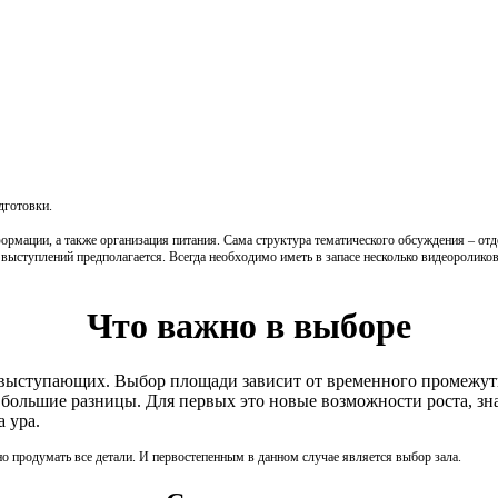
дготовки.
формации, а также организация питания. Сама структура тематического обсуждения – от
 выступлений предполагается. Всегда необходимо иметь в запасе несколько видеоролик
Что важно в выборе
 выступающих. Выбор площади зависит от временного промежутка
 большие разницы. Для первых это новые возможности роста, зн
 ура.
о продумать все детали. И первостепенным в данном случае является выбор зала.