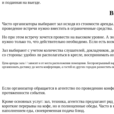
и поданная на выезде.
В
Часто организаторы выбирают зал исходя из стоимости аренды
проведение встречи нужно вместить в ограниченные средства.
Но при этом встречу хочется провести на высоком уровне. А з
нужно только то, что действительно необходимо. Если есть во
Зал выбирают с учетом количества слушателей, докладчиков, д
со стороны: удобно ли располагаться в кресле, воспринимат
Цена аренды зала / / зависит и от места расположения помещения. Беспроигрышный ва
организовать доставку до места конференции, а гостей из других городов разместить 
Если организатор обращается в агентство по проведению конфе
протяженности события.
Кроме основных услуг: зал, техника, агентства предлагают ря
короткие перерывы на кофе, но и полноценные обеды. Часто в к
наполнением еды, своевременная подача блюд.