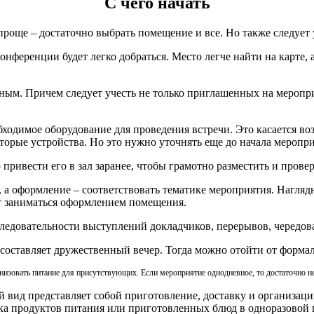
С чего начать
проще – достаточно выбрать помещение и все. Но также следует 
конференции будет легко добраться. Место легче найти на карте
ым. Причем следует учесть не только приглашенных на мероприя
обходимое оборудование для проведения встречи. Это касается в
орые устройства. Но это нужно уточнять еще до начала меропри
привести его в зал заранее, чтобы грамотно разместить и провер
, а оформление – соответствовать тематике мероприятия. Нагля
дет заниматься оформлением помещения.
ледовательности выступлений докладчиков, перерывов, чередов
составляет дружественный вечер. Тогда можно отойти от формал
анизовать питание для присутствующих. Если мероприятие однодневное, то достаточно 
ый вид представляет собой приготовление, доставку и организац
авка продуктов питания или приготовленных блюд в одноразовой 