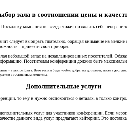
ыбор зала в соотношении цены и качест
. Поскольку компания не всегда может позволить себе неограни
начит следует выбирать тщательно, обращая внимание на мелкие 
зможность – привезти свои приборы.
елая небольшой запас на незапланированных посетителей. Обяза
ь информацию. Посетителям конференции должно быть максимальн
риант – в центре Киева. Всем гостям будет удобно добраться до здания, также в досту
недалеко в гостиничном комплексе.
Дополнительные услуги
ренций, то ему н нужно беспокоиться о деталях, а только конт
д дополнительных услуг для участников конференции. Если мероп
ачестве данного вида услуг предлагают кейтеринг. Это доставка