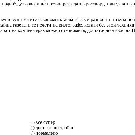
люди будут совсем не против разгадать кроссворд, или узнать 
чно если хотите сэкономить можете сами разносить газеты по п
изайна газеты и ее печати на ризгографе, кстати без этой техни
 а вот на компьютерах можно сэкономить, достаточно чтобы на П
все супер
достаточно удобно
нормально