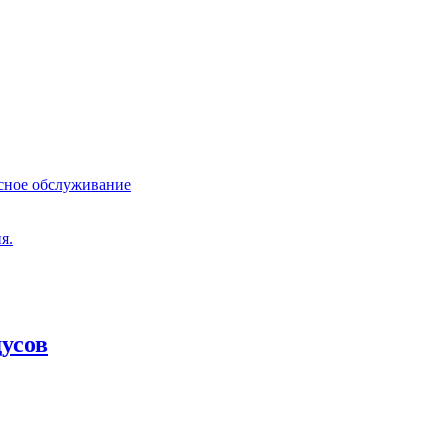
сное обслуживание
я.
дусов