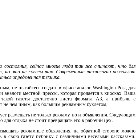
го состояния, сейчас многие люди так же считают, что для
, но это не совсем так. Современные технологии позволяют
биться определенная техника.
ым, не пытайтесь создать в офисе аналог Washington Post, для
и аналоги местной прессы, которая продается в киосках. Ваша
я такой газеты достаточно листа формата A3, а прибыль с
дет не чем иным, как большим рекламным буклетом.
дует размещать не только рекламу, но и объявления. Следующим
о для отдыха не стоит превращать его в рабочий цех.
размещать рекламные объявления, на обратной стороне можно
ь в свою газету рубрику с различными веселыми рассказами,