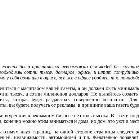
й газеты были практически невозможно для людей без крупно
необходимы сотни тысяч долларов, офисы и штат сотрудников
о у себя дома или в офисе, все же в офисе удобнее, т.к. понадо
елиться с масштабом вашей газеты, а он должен быть минимальн
тни тысяч, а сотни миллионов долларов. Не пытайтесь создать 
зеты, которая будет раздаваться совершенно бесплатно. Дл
еты, вы будете получать от рекламы, в принципе ваша газета бу
 конкуренция в рекламном бизнесе не столь высока. В газете сле
, конечно можно этим заниматься и дома, но дом, это уют и мест
максимум двух страниц, на одной стороне страницы следует 
ещей, недвижимости, автомобилей и т.д. Желательно добавлят