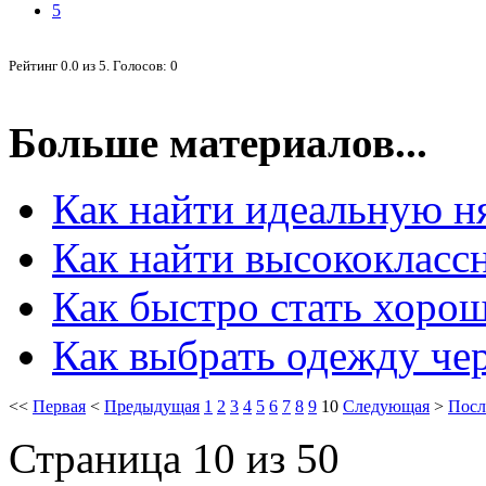
5
Рейтинг
0.0
из
5
. Голосов:
0
Больше материалов...
Как найти идеальную н
Как найти высококласс
Как быстро стать хоро
Как выбрать одежду чер
<<
Первая
<
Предыдущая
1
2
3
4
5
6
7
8
9
10
Следующая
>
Посл
Страница 10 из 50