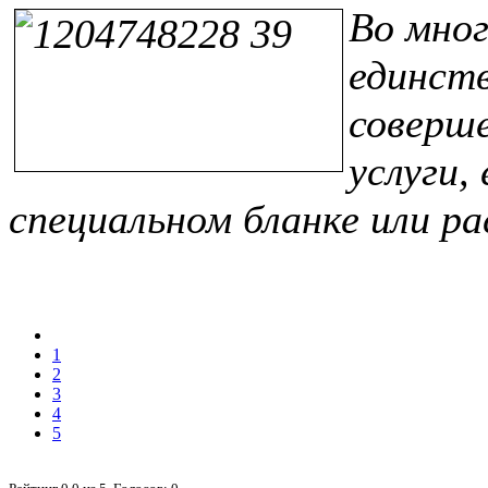
Во мног
единст
соверше
услуги,
специальном бланке или р
1
2
3
4
5