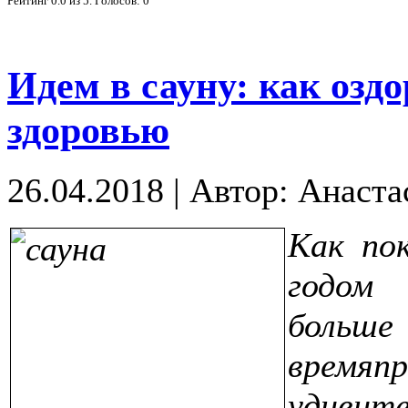
Рейтинг
0.0
из
5
. Голосов:
0
Идем в сауну: как озд
здоровью
26.04.2018
|
Автор: Анаста
Как по
годом 
больш
времяп
удивите