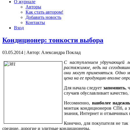
О журнале
Авторы
Как стать автором!
Добавить новость
Контакты
Вход
Кондиционер: тонкости выбора
03.05.2014
|
Автор: Александра Поклад
С наступлением удручающей л
растяжимое, ведь на сегодняшни
они могут применяться. Одно м
цена на ее продукцию вполне опр
Для начала следует
запомнить
, 
случаев обуславливает качество,
Несомненно,
наиболее надежн
монтаж кондиционеров СПб, а зн
знания, Интернет и отзывчивых 
Конечно, для покупателя не так
средние, дорогие и элитные кондиционеры.