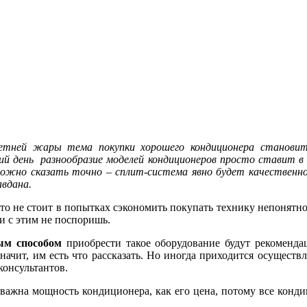
етней жары тема покупки хорошего кондиционера становитс
й день разнообразие моделей кондиционеров просто ставит в т
ожно сказать точно – сплит-система явно будет качественной
авдана.
что не стоит в попытках сэкономить покупать технику непонятно
 и с этим не поспоришь.
ым способом
приобрести такое оборудование будут рекомендац
ачит, им есть что рассказать. Но иногда приходится осуществл
консультантов.
 важна мощность кондиционера, как его цена, потому все конд