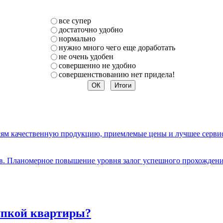
все супер
достаточно удобно
нормально
нужно много чего еще доработать
не очень удобен
совершенно не удобно
совершенствованию нет придела!
елям качественную продукцию, приемлемые цены и лучшее серви
ов. Планомерное повышение уровня залог успешного прохождени
упкой квартиры?