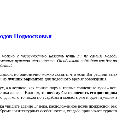
родов Подмосковья
можно с уверенностью назвать чуть ли не самым молодым
еленных пунктов этого ареала. Он идеально подходит как для 
событий.
большой, но однозначно можно сказать, что если Вы решили вые
н из
лучших вариантов
для подобного времяпровождения.
ух, а в летнюю, как сейчас, пору и теплые солнечные лучи – вс
е оказались в Видном, то
почему бы не оценить его достопри
о, для кого-то поход по усадьбам и монастырям и будет лучшим 
ка увидите здание 17 века, расположенное возле прекрасной ре
с. Кроме архитектурных особенностей, усадьба привлекает турис