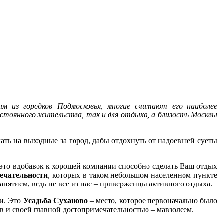
 из городков Подмосковья, многие считают его наиболее
постоянного жительства, так и для отдыха, а близость Москвы
хать на выходные за город, дабы отдохнуть от надоевшей суеты
е это вдобавок к хорошей компании способно сделать Ваш отдых
мечательности
, которых в таком небольшом населенном пункте
занятием, ведь не все из нас – приверженцы активного отдыха.
ки. Это
Усадьба Суханово
– место, которое первоначально было
тов и своей главной достопримечательностью – мавзолеем.