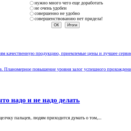
нужно много чего еще доработать
не очень удобен
совершенно не удобно
совершенствованию нет придела!
елям качественную продукцию, приемлемые цены и лучшее серви
ов. Планомерное повышение уровня залог успешного прохождени
то надо и не надо делать
елчку пальцев, людям приходится думать о том,...