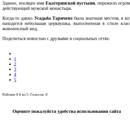
Здание, носящее имя
Екатеринской пустыни
, пережило огром
действующий мужской монастырь.
Когда-то давно
Усадьба Таричево
была знатным местом, в ко
находится небольшая церквушка, выполненная в стиле кла
живописный вид.
Поделиться новостью с друзьями в социальных сетях:
1
2
3
4
5
Рейтинг
0.0
из
5
. Голосов:
0
Оцените пожалуйста удобства использования сайта