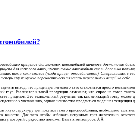
втомобилей?
изводство прицепов для легковых автомобилей началось достаточно давно,
рицепа для легкового авто, именно такие автомобили стали довольно популя
бление, так и как легковое (когда прицеп отсоединяется). Специалисты, в
 теперь ему не нужно переносить всю тяжесть перевозимых вещей на себе.
сделать вывод, что прицеп для легкового авто становиться просто незаменим
й груз. Реализаторы такой продукции отмечают, что спрос на товар такого
стве прицепов. Это великолепный результат, так как не каждый товар может 
енденцию к увеличению, однако неизвестно продлиться ли данная тенденция д
 или иную структуру для покупки такого приспособления, необходимо тщатель
о качества. Для того чтобы избежать ненужных трат желательно ответст
исту, который с радостью поможет Вам в этом вопросе.
Â
Â