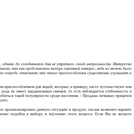
 однако до сегодняшнего дня не утратило своей актуальности. Интересно
рными, так как представляли теперь огромный интерес, ведь их можно было
 свою очередь отмечают, что такие приспособления существенно улучшают и
ым приспособлением для людей, которые, к примеру, часто путешествуют или
 рода не имеет кардинальных скачков, то есть наблюдается стабильность и
добиться такой популярности среди населения. / Продажа легковых прицепов
олго.
но проанализировать данную ситуацию и продукт, так как возможет вариант
венно подойти к выбору и изучению этого вопроса. Если Вы не желаете