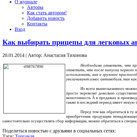
О журнале
Авторы
Как стать автором!
Добавить новость
Контакты
Вход
Как выбирать прицепы для легковых а
20.01.2014
|
Автор: Анастасия Тихонова
Необходимо отметить, что про
отметить, что после выпуска первого п
использовать, как и грузовое приспосо
увеличивают износ автомобиля, так как
Из всего вышесказанного можно 
просто перевозят довольно существенны
монотонность
Â
в продажах и производ
также в последний период имеет некую т
Перед тем как обратиться в ту
приобретения продукции ненадлежащег
самостоятельно осуществлять сбор информации, можно обратиться к специал
Поделиться новостью с друзьями в социальных сетях:
Тэги:
Торговля