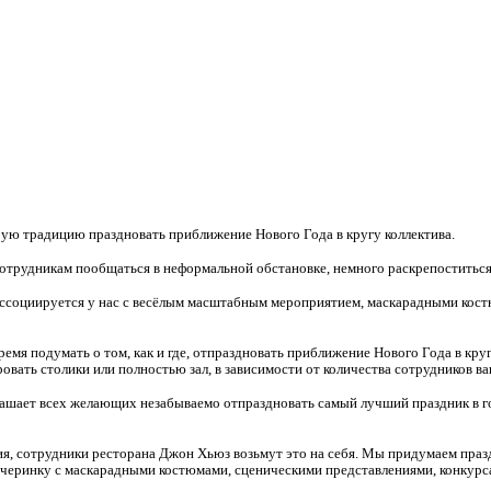
рую традицию праздновать приближение Нового Года в кругу коллектива.
отрудникам пообщаться в неформальной обстановке, немного раскрепоститься, 
ассоциируется у нас с весёлым масштабным мероприятием, маскарадными кос
ремя подумать о том, как и где, отпраздновать приближение Нового Года в круг
ровать столики или полностью зал, в зависимости от количества сотрудников в
шает всех желающих незабываемо отпраздновать самый лучший праздник в го
я, сотрудники ресторана Джон Хьюз возьмут это на себя. Мы придумаем праз
черинку с маскарадными костюмами, сценическими представлениями, конкур