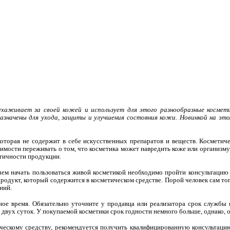
аживает за своей кожей и использует для этого разнообразные космет
назначены для ухода, защиты и улучшения состояния кожи. Новинкой на эт
которая не содержит в себе искусственных препаратов и веществ. Косметич
димости переживать о том, что косметика может навредить коже или организму
гичности продукции.
чем начать пользоваться живой косметикой необходимо пройти консультацию у
продукт, который содержится в косметическом средстве. Порой человек сам то
ний.
ое время. Обязательно уточните у продавца или реализатора срок службы п
двух суток. У покупаемой косметики срок годности немного больше, однако, он
ескому средству, рекомендуется получить квалифицированную консультацию