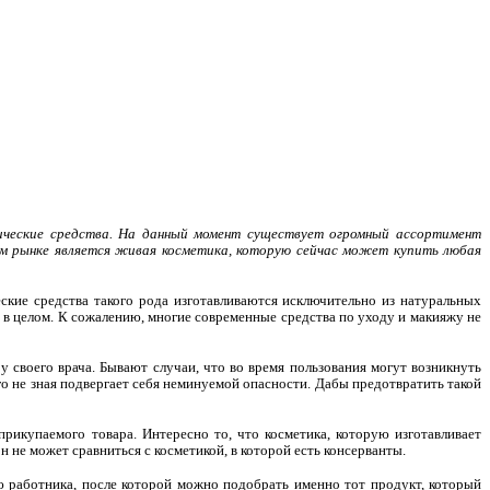
ические средства. На данный момент существует огромный ассортимент
ом рынке является живая косметика, которую сейчас может купить любая
еские средства такого рода изготавливаются исключительно из натуральных
 в целом. К сожалению, многие современные средства по уходу и макияжу не
 своего врача. Бывают случаи, что во время пользования могут возникнуть
го не зная подвергает себя неминуемой опасности. Дабы предотвратить такой
рикупаемого товара. Интересно то, что косметика, которую изготавливает
 не может сравниться с косметикой, в которой есть консерванты.
 работника, после которой можно подобрать именно тот продукт, который