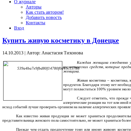
О журнале
Авторы
Как стать автором!
Добавить новость
Контакты
Вход
Купить живую косметику в Донецке
14.10.2013
|
Автор: Анастасия Тихонова
Каждая женщина ежедневно ух
косметических средств, которые пред
женщина.
Живая косметика – косметика, 
продуктов. Благодаря этому нет необхо
могут похвастаться 100% уровнем эколо
Следует отметить, что прежде 
аллергические реакции на тот или иной 
исход событий лучше проверить организм на наличие аллергических проявле
Как известно живая продукция не может храниться продолжительн
представительница женского пола самостоятельно, не может храниться более 
Прежде чем отдать предпочтение тому или иному живому косметич