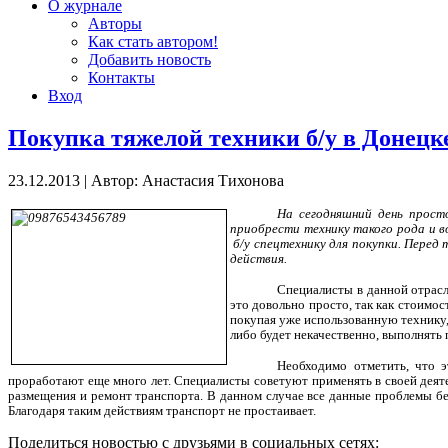
О журнале
Авторы
Как стать автором!
Добавить новость
Контакты
Вход
Покупка тяжелой техники б/у в Донецке
23.12.2013
|
Автор: Анастасия Тихонова
На сегодняшний день прост
приобрести технику такого рода и в
б/у спецтехнику
для покупки. Перед
действия.
Специалисты в данной отрасл
это довольно просто, так как стоимо
покупая уже использованную технику, 
либо будет некачественно, выполнять 
Необходимо отметить, что э
проработают еще много лет. Специалисты советуют применять в своей деяте
размещения и ремонт транспорта. В данном случае все данные проблемы бе
Благодаря таким действиям транспорт не простаивает.
Поделиться новостью с друзьями в социальных сетях: