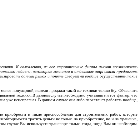
 техники. К сожалению, не все строительные фирмы имеют возможность
сительно недавно, некоторые компании и отдельные лица стали предлагать
изировать данный рынок и понять следует ли вообще осуществлять такие
 менее популярной, нежели продажи такой же техники только б/у. Объяснить
циальной техники. В данном случае, необходимо учитывать и тот фактор, что
 она уже неисправная. В данном случае она либо перестанет работать вообще,
но приобрести и такие приспособления для строительных работ, которые
еобходимости тратить деньги не только на приобретение, но и на хранение,
том случае Вы используете транспорт только тогда, когда Вам он необходим.