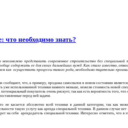
: что необходимо знать?
о невозможно представить современное строительство без специальной
ообще содержать ее для своих дальнейших нужд. Как стало известно, отно
 тем как
осуществить процессы такого рода, необходимо тщательно проанал
и сообщают, что, к примеру, продажа самосвалов в новом состоянии является
сть уже использованной техники намного меньше, нежели стоимость новой спе
потенциальный покупатель очень рискует, так как есть вероятность того, что
поставленные перед ней задачи.
то не касается абсолютно всей техники в данной категории, так как мож
льности такую услугу как аренда специальной техники. В данном случае нет н
рет на себя
арендодатель специальной техники. Интересно отметить, что в э