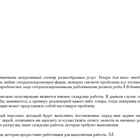
тметить невероятный спектр разнообразных услуг. Теперь для того что
ь найти специализированную фирму, которая сможет проделать все постав
 юридическое лицо специализированными работниками разного рода.
Â
В данно
довольно популярными являются именно складские работы. В данном случае
 занимаетесь, к примеру, реализацией какого либо товара, тогда наверняка 
дукции может представлять собой настоящую проблему.
ый персонал, который будет выполнять поставленные перед ним задачи тако
 людей, оплачивать им зарплату и осуществлять оплату налогов за наемных р
их разгрузка, иные складские работы, которые требуют выполнения.
ния, которая предоставит работников для выполнения работы.
ÂÂ