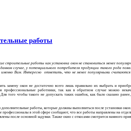
ительные работы
ие строительные работы как установка окон не становиться менее популяр
 данном случае, у потенциального потребителя продукции такого рода поя
 именно Вам. Интересно
отметить, что не менее популярными считаются
ить замену окон не достаточно всего лишь правильно их выбрать и приобре
я профессиональные работники, так как в обратном случае можно некач
Для того чтобы такого не допускать таких ошибок, как было сказано ранее
 дополнительные работы, которые должны выполниться после установки окон. 
 профессионалы в этой сфере сообщают, что все работы направлены на отделку 
влены после основной задувки. Также окно с откосами смотрится намного прив