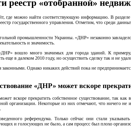
ти реестр «отобранной» недви
йт, где можно найти соответствующую информацию. В разделе
естр государственного управления. Отметим, что среди данных
угольной промышленности Украины. «ДНР» незаконно завладело 
лекательность и значимость.
«ДНР» вошло много значимых для города зданий. К примеру,
ь еще в далеком 2010 году, но осуществить сделку так и не удал
я законными. Однако никаких действий пока не предпринимаетс
ствование «ДНР» может вскоре прекрат
может вскоре прекратить собственное существование, так как в
ной организации. Некоторые из них отмечают, что ничего не 
.
оведенного референдума. Только сейчас они стали указыват
вующих и голосующих не было, а сам процесс был плохо организ