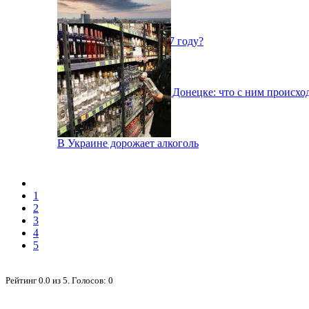
Как выбрать банк в 2017 году?
Рынок недвижимости в Донецке: что с ним происхо
В Украине дорожает алкоголь
1
2
3
4
5
Рейтинг
0.0
из
5
. Голосов:
0