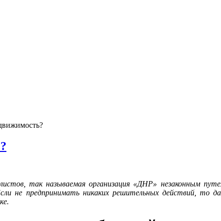
движимость?
ь?
алистов, так называемая организация «ДНР» незаконным пут
сли не предпринимать никаких решительных действий, то д
ке.