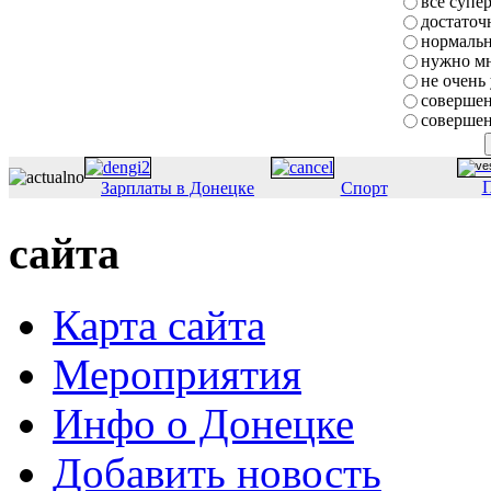
все супе
достаточ
нормаль
нужно мн
не очень
совершен
совершен
П
Зарплаты в Донецке
Спорт
сайта
Карта сайта
Мероприятия
Инфо о Донецке
Добавить новость