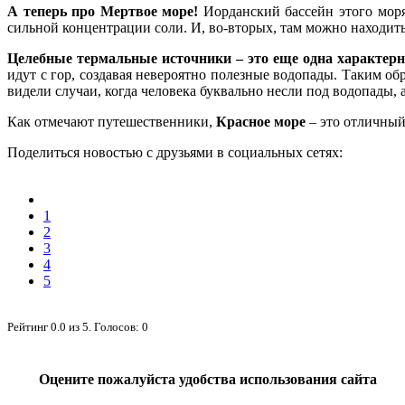
А теперь про Мертвое море!
Иорданский бассейн этого моря
сильной концентрации соли. И, во-вторых, там можно находить
Целебные термальные источники – это еще одна характерн
идут с гор, создавая невероятно полезные водопады. Таким об
видели случаи, когда человека буквально несли под водопады,
Как отмечают путешественники,
Красное море
– это отличный
Поделиться новостью с друзьями в социальных сетях:
1
2
3
4
5
Рейтинг
0.0
из
5
. Голосов:
0
Оцените пожалуйста удобства использования сайта