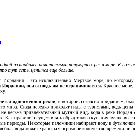
и
 одной из наиболее почитаемыхи популярных рек в мире. К сож
что тут есть, ценится еще больше.
ас Иордания – это исключительно Мертвое море, по которому
я Иордании, она отнюдь им не ограничивается.
Красное море, 
ку.
ается одноименной рекой
, в которой, согласно приданиям, бы
го мира. Сюда нередко приходят гиды с туристами, ведь цены
 не весьма привлекательный мутный вид, вода в реке Иордан о
 дух. Как правило, осуществлять обряд такого купания лучше вс
ные периоды. Некоторые паломники набирают воду в бутылочки и 
елебная вода может храниться огромное количество времени не п