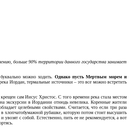
алению, больше 90% территории данного государства занимает
 буквально можно ходить.
Однако пусть Мертвым морем и
река Иордан, термальные источники – это все можно встретить
л крещен сам Иисус Христос. С того времени река стала местом
 на экскурсии в Иордании отнюдь невелика. Коренные жители
бладает целебными свойствами. Считается, что если три раза
его в хлопчатобумажной рубашке, которую потом стоит высушить
увозят с собой. Естественно, пить ее не рекомендуется, а вот
ортясь.