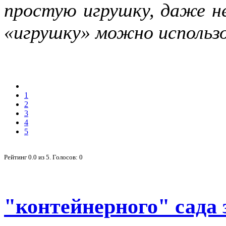
простую игрушку, даже не
«игрушку» можно использо
1
2
3
4
5
Рейтинг
0.0
из
5
. Голосов:
0
"контейнерного" сада 