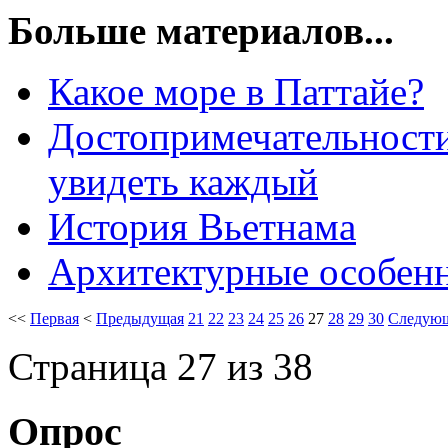
Больше материалов...
Какое море в Паттайе?
Достопримечательности
увидеть каждый
История Вьетнама
Архитектурные особен
<<
Первая
<
Предыдущая
21
22
23
24
25
26
27
28
29
30
Следую
Страница 27 из 38
Опрос