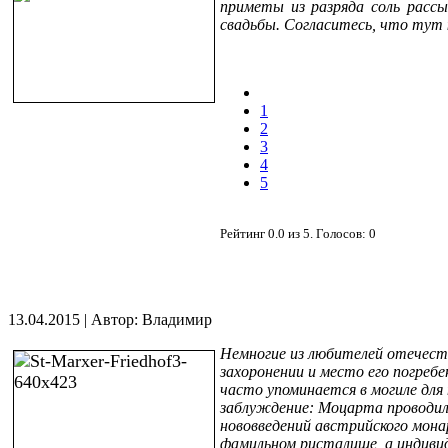
приметы из разряда соль расс
свадьбы. Согласитесь, что тут
1
2
3
4
5
Рейтинг
0.0
из
5
. Голосов:
0
13.04.2015
|
Автор: Владимир
Немногие из любителей отечест
захоронении и место его погребе
часто упоминается в могиле для
заблуждение: Моцарта проводили
нововведений австрийского мон
фамильном ристалище, а индивид