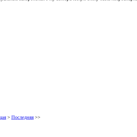
щая
>
Последняя
>>