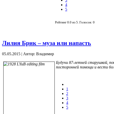
3
4
5
Рейтинг
0.0
из
5
. Голосов:
0
Лилия Брик – муза или напасть
05.05.2015
|
Автор: Владимир
Будучи 87-летней старушкой, по
посторонней помощи и вести бол
1
2
3
4
5