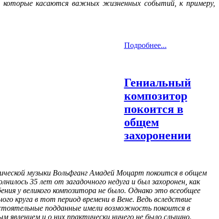
ы, которые касаются важных жизненных событий, к примеру,
Подробнее...
Гениальный
композитор
покоится в
общем
захоронении
сической музыки Вольфганг Амадей Моцарт покоится в общем
лнилось 35 лет от загадочного недуга и был захоронен, как
ения у великого композитора не было. Однако это всеобщее
го круга в тот период времени в Вене. Ведь вследствие
состоятельные подданные имели возможность покоится в
м явлением и о них практически ничего не было слышно.