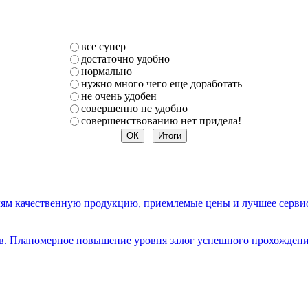
все супер
достаточно удобно
нормально
нужно много чего еще доработать
не очень удобен
совершенно не удобно
совершенствованию нет придела!
елям качественную продукцию, приемлемые цены и лучшее серви
ов. Планомерное повышение уровня залог успешного прохождени