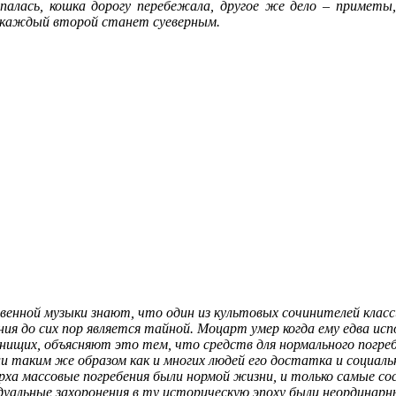
ыпалась, кошка дорогу перебежала, другое же дело – примет
 каждый второй станет суеверным.
венной музыки знают, что один из культовых сочинителей клас
ния до сих пор является тайной. Моцарт умер когда ему едва испо
 нищих, объясняют это тем, что средств для нормального погреб
 таким же образом как и многих людей его достатка и социально
арха массовые погребения были нормой жизни, и только самые 
уальные захоронения в ту историческую эпоху были неординарны