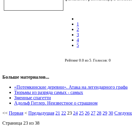
1
2
3
4
5
Рейтинг
0.0
из
5
. Голосов:
0
Больше материалов...
«Потемкинские деревни». Атака на легендарного графа
Тюрьмы из разряда самых - самых
Змеиные спагетти
Адольф Гитлер. Неизвестное о страшном
<<
Первая
<
Предыдущая
21
22
23
24
25
26
27
28
29
30
Следую
Страница 23 из 38