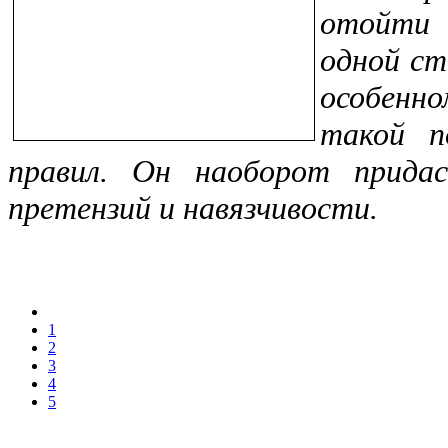
отойти 
одной ст
особенн
такой п
правил. Он наоборот придас
претензий и навязчивости.
1
2
3
4
5