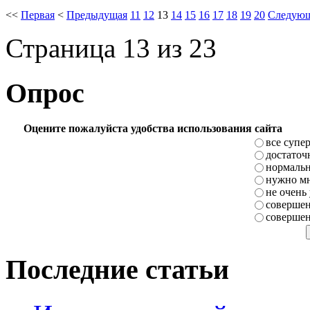
<<
Первая
<
Предыдущая
11
12
13
14
15
16
17
18
19
20
Следую
Страница 13 из 23
Опрос
Оцените пожалуйста удобства использования сайта
все супе
достаточ
нормаль
нужно мн
не очень
совершен
совершен
Последние статьи