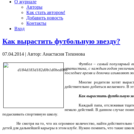
О журнале
Авторы
Как стать автором!
Добавить новость
Контакты
Вход
Как вырастить футбольную звезду?
07.04.2014
|
Автор: Анастасия Тихонова
Футбол – самый популярный ви
статистика, с каждым годом увеличив
последнее время и девочки изъявляют ж
Многие родители хотят выраст
действительно добиться желаемого. В э
Как вырастить футбольную зв
Каждый папа, отслеживая тщате
немало действий. В данном случае поин
подыскивать спортивную школу.
Не смотря на то, что их огромное количество, найти действительно
детей для дальнейшей карьеры в этом клубе. Нужно помнить, что такие школы