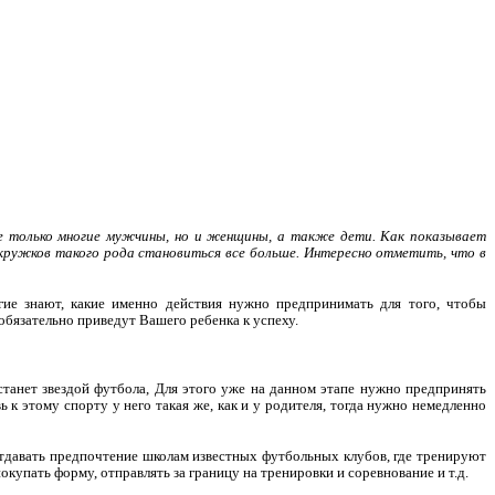
не только многие мужчины, но и женщины, а также дети. Как показывает
ружков такого рода становиться все больше. Интересно отметить, что в
гие знают, какие именно действия нужно предпринимать для того, чтобы
обязательно приведут Вашего ребенка к успеху.
станет звездой футбола, Для этого уже на данном этапе нужно предпринять
к этому спорту у него такая же, как и у родителя, тогда нужно немедленно
 отдавать предпочтение школам известных футбольных клубов, где тренируют
купать форму, отправлять за границу на тренировки и соревнование и т.д.