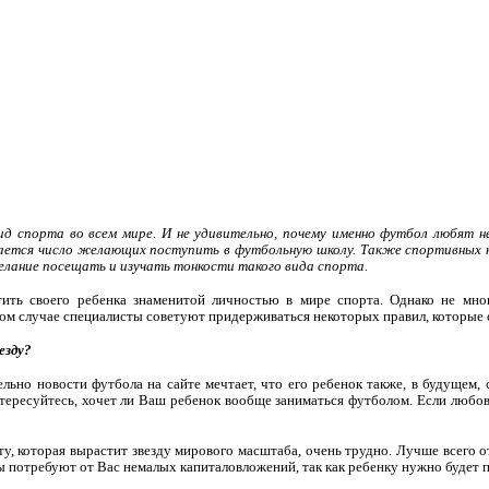
д спорта во всем мире. И не удивительно, почему именно футбол любят 
ается число желающих поступить в футбольную школу. Также спортивных к
елание посещать и изучать тонкости такого вида спорта.
ить своего ребенка знаменитой личностью в мире спорта. Однако не мно
том случае специалисты советуют придерживаться некоторых правил, которые 
езду?
льно новости футбола на сайте мечтает, что его ребенок также, в будущем, 
тересуйтесь, хочет ли Ваш ребенок вообще заниматься футболом. Если любовь 
 ту, которая вырастит звезду мирового масштаба, очень трудно. Лучше всего
 потребуют от Вас немалых капиталовложений, так как ребенку нужно будет по