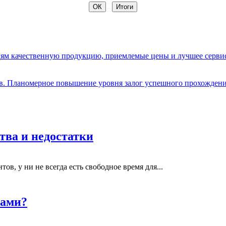
елям качественную продукцию, приемлемые цены и лучшее серви
ов. Планомерное повышение уровня залог успешного прохождени
тва и недостатки
в, у ни не всегда есть свободное время для...
тами?