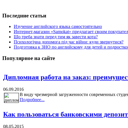
Последние статьи
Изучение английского языка самостоятельно
Интернет-магазин «Samokat» предлагает своим покупат
Що треба знати перед тим як завести кота?
Психологічна допомога під час війни: куди звернутися?
Подготовка к ЗНО по английскому для детей и подростк
Популярное на сайте
Дипломная работа на заказ: преимущес
06.09.2016
В виду чрезмерной загруженности современных студенто
Подробнее...
Как пользоваться банковскими депози
08.05.2015