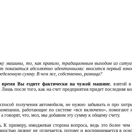
пку машины, то, как правило, традиционным выходом из ситуа
ут показаться абсолютно идентичными: вносится первый взно
деленную сумму. В чем же, собственно, разница?
то время Вы ездите фактически на чужой машине
, взятой 
т. Лишь после того, как на счет предприятия придет последняя 
способ получения автомобиля, не нужно забывать и про хитр
компании, работающие по системе «все включено», помогают на
а говорят, что, мол, мы добавим эту сумму к общему счету.
.
К примеру, имиджевая сторона вопроса, ведь это более чем 
ностью лизинг не отличается, потому и воспринимается в осно