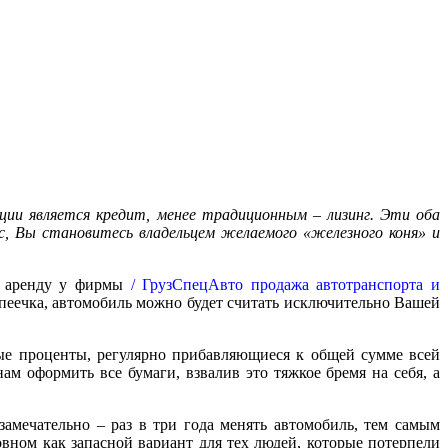
ции является кредит, менее традиционным – лизинг. Эти оба
с, Вы становитесь владельцем желаемого «железного коня» и
в аренду у фирмы
/ ГрузСпецАвто продажа автотранспорта и
копеечка, автомобиль можно будет считать исключительно Вашей
ые проценты, регулярно прибавляющиеся к общей сумме всей
м оформить все бумаги, взвалив это тяжкое бремя на себя, а
замечательно – раз в три года менять автомобиль, тем самым
вном как запасной вариант для тех людей, которые потерпели